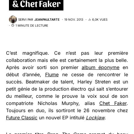
& Chet Faker
SERVI PAR
JEANPAULTARTE
19 NOV. 2013
6,0K VUES
1 MINUTE DE LECTURE
C’est magnifique. Ce n’est pas leur première
collaboration mais elle est certainement la plus belle.
Après avoir sorti son premier
album éponyme
en
début d’année,
Flume
ne cesse de rencontrer le
succès. Beatmaker de talent, Harley Streten est un
petit génie de la production électro qui sait s’entourer
du meilleur, comme le prouve la voix soul de son
compatriote Nicholas Murphy, alias
Chet Faker
.
Toujours en duo, ils sortiront le 26 novembre chez
Future Classic
un nouvel EP intitulé
Lockjaw
.