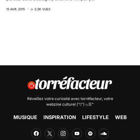
15 AVR. 2015
3,3K VUES
Réveillez votre curiosité avec
torréfacteur
, votre
webzine culturel (˘▽˘)っ旦"
MUSIQUE
INSPIRATION
LIFESTYLE
WEB