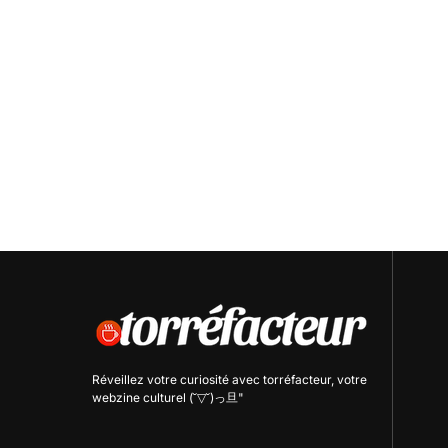
Réveillez votre curiosité avec
torréfacteur
, votre
webzine culturel (˘▽˘)っ旦"