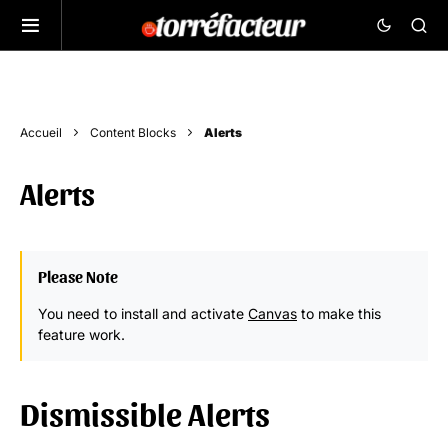
Accueil
Content Blocks
Alerts
Alerts
Please Note
You need to install and activate
Canvas
to make this
feature work.
Dismissible Alerts