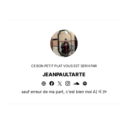
CE BON PETIT PLAT VOUS EST SERVI PAR
JEANPAULTARTE
sauf erreur de ma part, c'est bien moi ᕕ( ᐛ )ᕗ