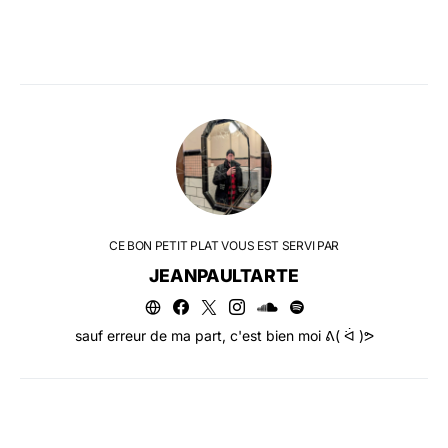
CE BON PETIT PLAT VOUS EST SERVI PAR
JEANPAULTARTE
sauf erreur de ma part, c'est bien moi ᕕ( ᐛ )ᕗ