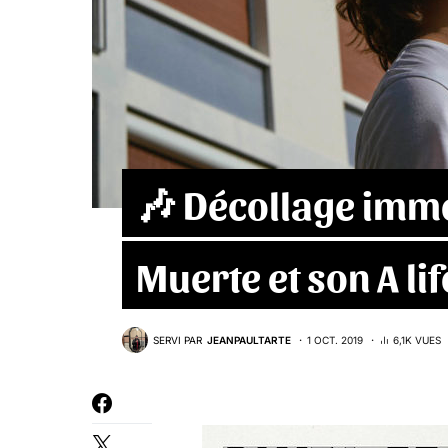
🎶 Décollage imm
Muerte et son A li
SERVI PAR
JEANPAULTARTE
1 OCT. 2019
6,1K VUES