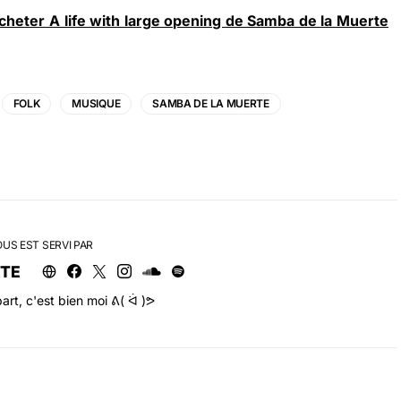
cheter A life with large opening de Samba de la Muerte
FOLK
MUSIQUE
SAMBA DE LA MUERTE
OUS EST SERVI PAR
RTE
art, c'est bien moi ᕕ( ᐛ )ᕗ