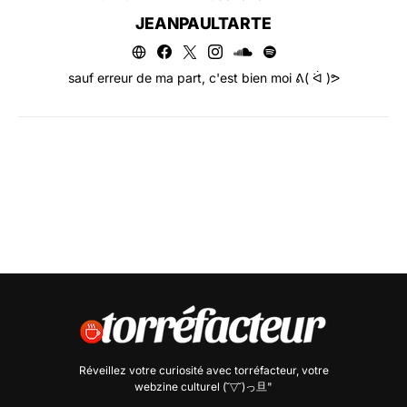
JEANPAULTARTE
sauf erreur de ma part, c'est bien moi ᕕ( ᐛ )ᕗ
Réveillez votre curiosité avec
torréfacteur
, votre
webzine culturel (˘▽˘)っ旦"