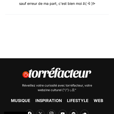
sauf erreur de ma part, c'est bien moi ᕕ( ᐛ )ᕗ
Réveillez votre curiosité avec
torréfacteur
, votre
webzine culturel (˘▽˘)っ旦"
MUSIQUE
INSPIRATION
LIFESTYLE
WEB