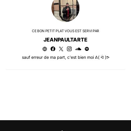
CE BON PETIT PLAT VOUS EST SERVI PAR
JEANPAULTARTE
sauf erreur de ma part, c'est bien moi ᕕ( ᐛ )ᕗ