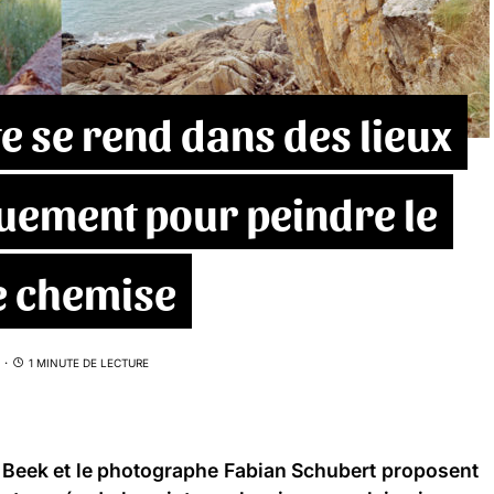
te se rend dans des lieux
uement pour peindre le
e chemise
1 MINUTE DE LECTURE
 Beek
et le photographe
Fabian Schubert
proposent