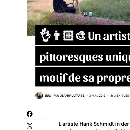
👌👨🏻‍🎨 Un artis
pittoresques uniq
motif de sa propr
SERVI PAR
JEANPAULTARTE
3 MAI. 2019
3,8K VUES
L’artiste
Hank Schmidt in der