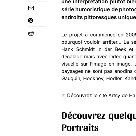
une interprétation plutôt bie
série humoristique de photog
endroits pittoresques uniqu
Le projet a commencé en 2009
pourquoi vouloir arrêter… La s
Hank Schmidt in der Beek et 
décalage mais avec l’idée quand
visuelle sur l’image en image, 
paysages ne sont pas anodins c
Gauguin, Hockney, Hodler, Kandi
☞ Découvrez le site Artsy de Han
Découvrez quelqu
Portraits