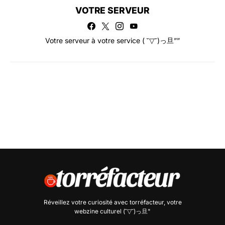
VOTRE SERVEUR
Votre serveur à votre service ( ˘▽˘)っ旦””
Réveillez votre curiosité avec
torréfacteur
, votre
webzine culturel (˘▽˘)っ旦"