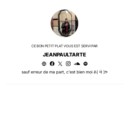
CE BON PETIT PLAT VOUS EST SERVI PAR
JEANPAULTARTE
sauf erreur de ma part, c'est bien moi ᕕ( ᐛ )ᕗ