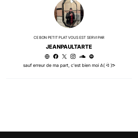
CE BON PETIT PLAT VOUS EST SERVI PAR
JEANPAULTARTE
sauf erreur de ma part, c'est bien moi ᕕ( ᐛ )ᕗ