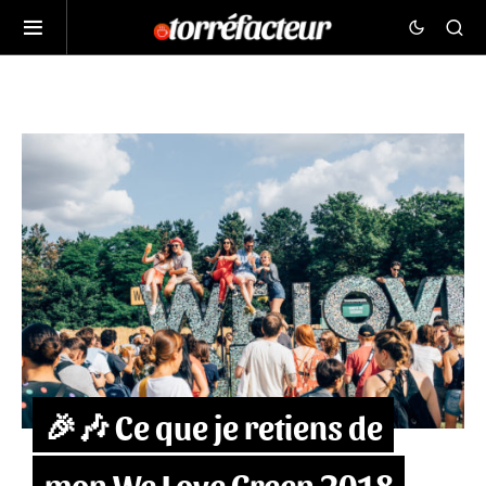
🎉🎶 Ce que je retiens de
mon We Love Green 2018