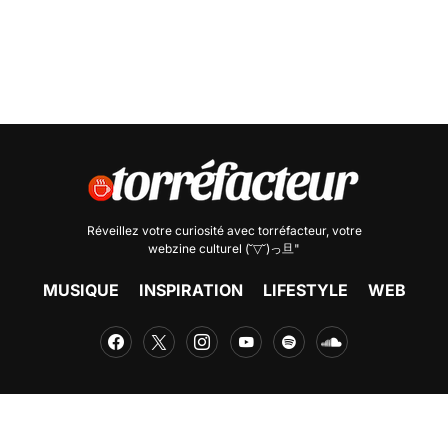
Réveillez votre curiosité avec
torréfacteur
, votre
webzine culturel (˘▽˘)っ旦"
MUSIQUE
INSPIRATION
LIFESTYLE
WEB