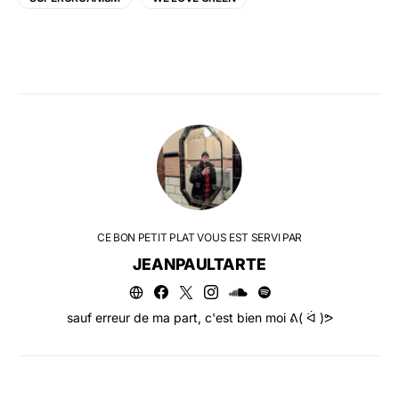
CE BON PETIT PLAT VOUS EST SERVI PAR
JEANPAULTARTE
sauf erreur de ma part, c'est bien moi ᕕ( ᐛ )ᕗ