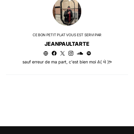
CE BON PETIT PLAT VOUS EST SERVI PAR
JEANPAULTARTE
sauf erreur de ma part, c'est bien moi ᕕ( ᐛ )ᕗ