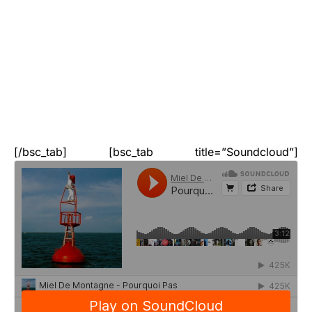
[/bsc_tab] [bsc_tab title=”Soundcloud”]