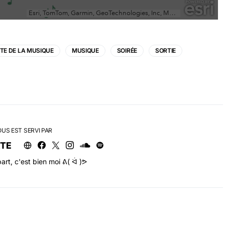
TE DE LA MUSIQUE
MUSIQUE
SOIRÉE
SORTIE
OUS EST SERVI PAR
RTE
art, c'est bien moi ᕕ( ᐛ )ᕗ