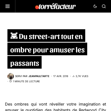
👾 Du street-art tout en
ombre pour amuser les
passants
SERVI PAR
JEANPAULTARTE
17 AVR. 2018
3,7K VUES
1 MINUTE DE LECTURE
Des ombres qui vont réveiller votre imagination et
amuser le quotidien des habitants de Redwood City