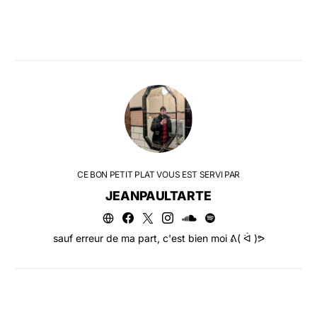
CE BON PETIT PLAT VOUS EST SERVI PAR
JEANPAULTARTE
sauf erreur de ma part, c'est bien moi ᕕ( ᐛ )ᕗ