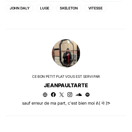
JOHN DALY
LUGE
SKELETON
VITESSE
CE BON PETIT PLAT VOUS EST SERVI PAR
JEANPAULTARTE
sauf erreur de ma part, c'est bien moi ᕕ( ᐛ )ᕗ