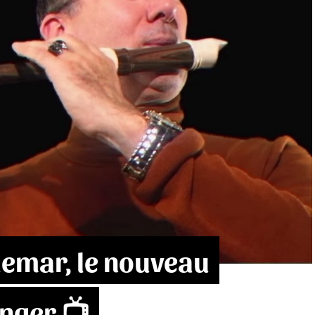
hemar, le nouveau
nger 📺