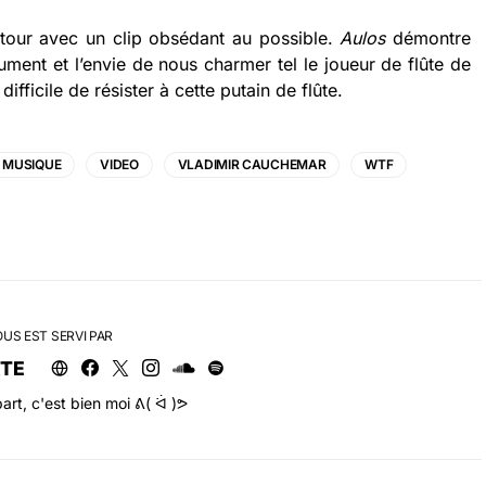
tour avec un clip obsédant au possible.
Aulos
démontre
rument et l’envie de nous charmer tel le joueur de flûte de
fficile de résister à cette putain de flûte.
MUSIQUE
VIDEO
VLADIMIR CAUCHEMAR
WTF
OUS EST SERVI PAR
RTE
art, c'est bien moi ᕕ( ᐛ )ᕗ