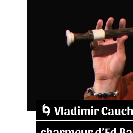
🌀 Vladimir Cauc
charmeur d’Ed Ba