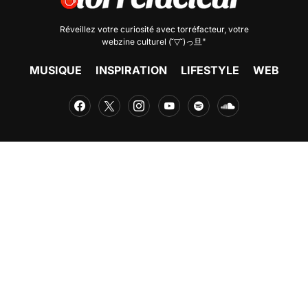
Réveillez votre curiosité avec
torréfacteur
, votre
webzine culturel (˘▽˘)っ旦"
MUSIQUE
INSPIRATION
LIFESTYLE
WEB