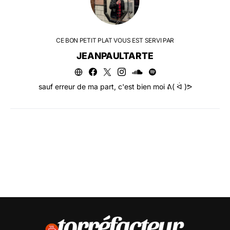
CE BON PETIT PLAT VOUS EST SERVI PAR
JEANPAULTARTE
sauf erreur de ma part, c'est bien moi ᕕ( ᐛ )ᕗ