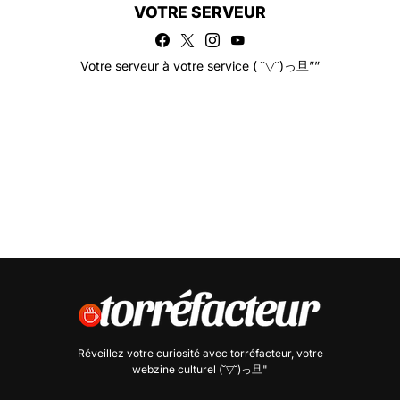
VOTRE SERVEUR
Votre serveur à votre service ( ˘▽˘)っ旦””
Réveillez votre curiosité avec
torréfacteur
, votre
webzine culturel (˘▽˘)っ旦"