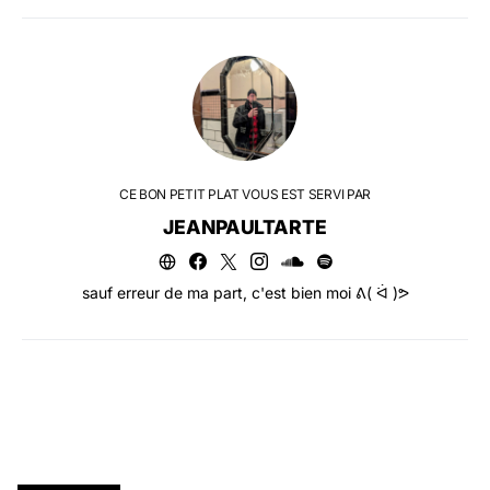
CE BON PETIT PLAT VOUS EST SERVI PAR
JEANPAULTARTE
sauf erreur de ma part, c'est bien moi ᕕ( ᐛ )ᕗ