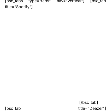
[bsc_tabs type=”tabs” nav=”vertical”] [bsc_tab
title=”Spotify”]
[/bsc_tab]
[bsc_tab title=”Deezer”]