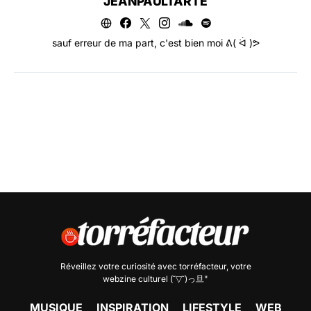
JEANPAULTARTE
sauf erreur de ma part, c'est bien moi ᕕ( ᐛ )ᕗ
Réveillez votre curiosité avec
torréfacteur
, votre
webzine culturel (˘▽˘)っ旦"
MUSIQUE
INSPIRATION
LIFESTYLE
WEB