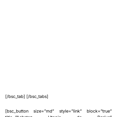
[/bsc_tab] [/bsc_tabs]
[bsc_button size=”md” style=”link” block=”true”