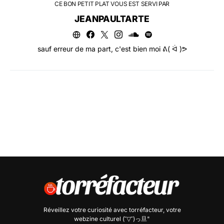
CE BON PETIT PLAT VOUS EST SERVI PAR
JEANPAULTARTE
sauf erreur de ma part, c'est bien moi ᕕ( ᐛ )ᕗ
Réveillez votre curiosité avec
torréfacteur
, votre
webzine culturel (˘▽˘)っ旦"