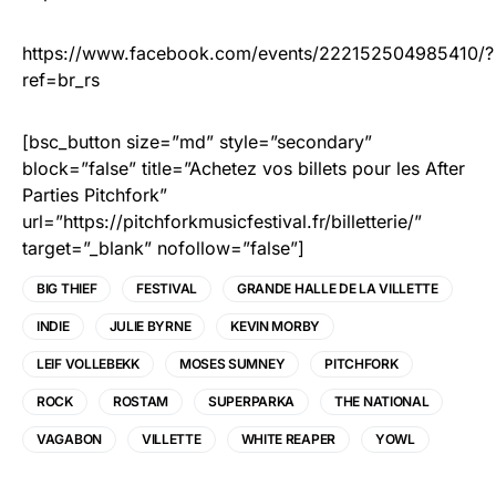
https://www.facebook.com/events/222152504985410/?
ref=br_rs
[bsc_button size=”md” style=”secondary”
block=”false” title=”Achetez vos billets pour les After
Parties Pitchfork”
url=”https://pitchforkmusicfestival.fr/billetterie/”
target=”_blank” nofollow=”false”]
BIG THIEF
FESTIVAL
GRANDE HALLE DE LA VILLETTE
INDIE
JULIE BYRNE
KEVIN MORBY
LEIF VOLLEBEKK
MOSES SUMNEY
PITCHFORK
ROCK
ROSTAM
SUPERPARKA
THE NATIONAL
VAGABON
VILLETTE
WHITE REAPER
YOWL