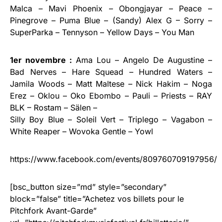
Malca – Mavi Phoenix – Obongjayar – Peace –
Pinegrove – Puma Blue – (Sandy) Alex G – Sorry –
SuperParka – Tennyson – Yellow Days – You Man
1er novembre :
Ama Lou – Angelo De Augustine –
Bad Nerves – Hare Squead – Hundred Waters –
Jamila Woods – Matt Maltese – Nick Hakim – Noga
Erez – Oklou – Oko Ebombo – Pauli – Priests – RAY
BLK – Rostam – Sälen –
Silly Boy Blue – Soleil Vert – Triplego – Vagabon –
White Reaper – Wovoka Gentle – Yowl
https://www.facebook.com/events/809760709197956/
[bsc_button size=”md” style=”secondary”
block=”false” title=”Achetez vos billets pour le
Pitchfork Avant-Garde”