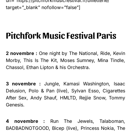
url=”https://pitchforkmusicfestival.fr/billetterie/”
target=”_blank” nofollow=”false”]
Pitchfork Music Festival Paris
2 novembre :
One night by The National, Ride, Kevin
Morby, This Is The Kit, Moses Sumney, Mina Tindle,
Chassol, Ethan Lipton & his Orchestra.
3 novembre :
Jungle, Kamasi Washington, Isaac
Delusion, Polo & Pan (live), Sylvan Esso, Cigarettes
After Sex, Andy Shauf, HMLTD, Rejjie Snow, Tommy
Genesis.
4 novembre :
Run The Jewels, Talaboman,
BADBADNOTGOOD, Bicep (live), Princess Nokia, The