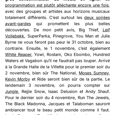
programmation est plutôt alléchante encore une fois
,
avec des groupes et artistes aux horizons musicaux
totalement différents. C’est surtout les
deux soirées
avant-gardes
qui promettent les plus belles
découvertes. De mon petit avis, Big Thief,
Leif
Vollebekk
, SuperParka, Pinegrove, You Man et Julie
Byrne ne vous feront pas peur le 31 octobre, bien au
contraire. Ensuite, le 1 novembre, c’est également
White Reaper
, Yowl, Rostam, Oko Ebombo, Hundred
Waters et Vagabon qu’il ne faudrait pas louper. Arrivé
à la Grande Halle de la Villette pour le premier soir du
2 novembre, bien sûr The National,
Moses Sumney
,
Kevin Morby
et Ride seront bien sûr de la partie. Le
lendemain 3 novembre, on pourra compter sur
Jungle
, Rejjie Snow, Isaac Delusion et Andy Shauf.
Pour le dernier soir du 4 novembre, Run The Jewels,
The Black Madonna, Jacques et Talaboman sauront
ambiancer tout le beau petit monde comme il faut.