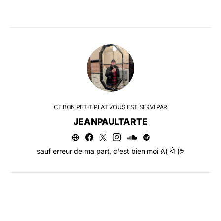
CE BON PETIT PLAT VOUS EST SERVI PAR
JEANPAULTARTE
sauf erreur de ma part, c'est bien moi ᕕ( ᐛ )ᕗ