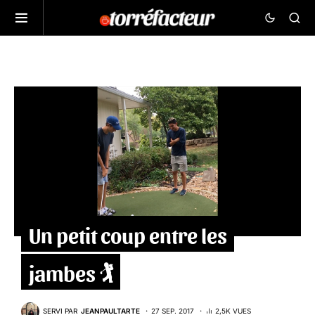
Un petit coup entre les
jambes 🏌️
SERVI PAR
JEANPAULTARTE
27 SEP. 2017
2,5K VUES