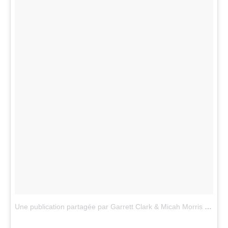
Une publication partagée par Garrett Clark & Micah Morris (@gm__golf)