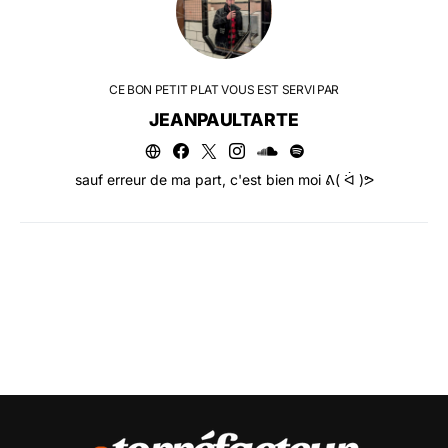
CE BON PETIT PLAT VOUS EST SERVI PAR
JEANPAULTARTE
sauf erreur de ma part, c'est bien moi ᕕ( ᐛ )ᕗ