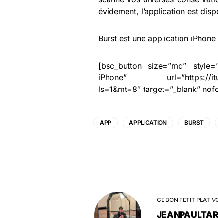
évidement, l’application est dis
Burst
est une
application iPhone
[bsc_button size=”md” style=”
iPhone” url=”https://itunes
ls=1&mt=8″ target=”_blank” nofo
APP
APPLICATION
BURST
CE BON PETIT PLAT V
JEANPAULTA