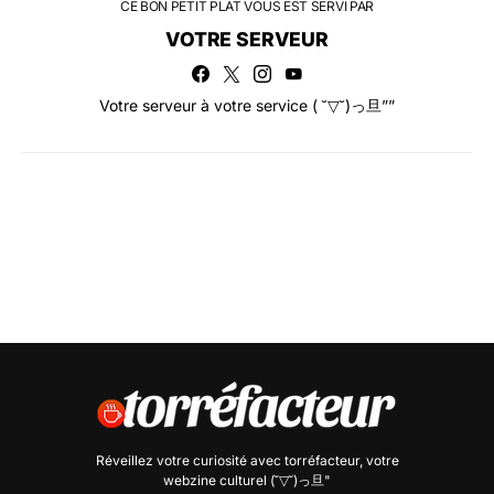
CE BON PETIT PLAT VOUS EST SERVI PAR
VOTRE SERVEUR
Votre serveur à votre service ( ˘▽˘)っ旦””
Réveillez votre curiosité avec
torréfacteur
, votre
webzine culturel (˘▽˘)っ旦"