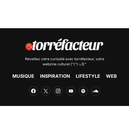
Réveillez votre curiosité avec
torréfacteur
, votre
webzine culturel (˘▽˘)っ旦"
MUSIQUE
INSPIRATION
LIFESTYLE
WEB