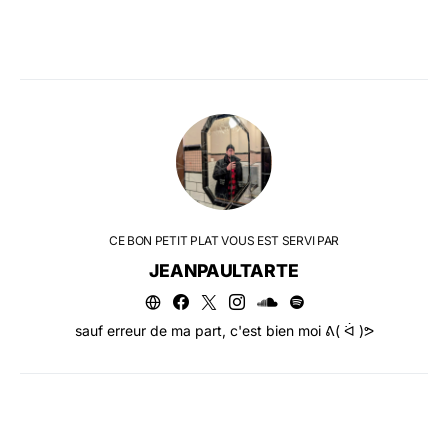
CE BON PETIT PLAT VOUS EST SERVI PAR
JEANPAULTARTE
sauf erreur de ma part, c'est bien moi ᕕ( ᐛ )ᕗ