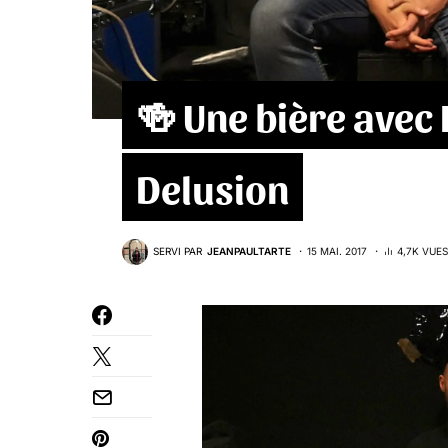
🍻 Une bière avec L
Delusion
SERVI PAR
JEANPAULTARTE
15 MAI. 2017
4,7K VUES