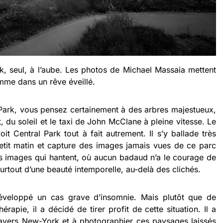
, seul, à l’aube. Les photos de Michael Massaia mettent
me dans un rêve éveillé.
Park, vous pensez certainement à des arbres majestueux,
, du soleil et le taxi de John McClane à pleine vitesse. Le
t Central Park tout à fait autrement. Il s’y ballade très
 petit matin et capture des images jamais vues de ce parc
images qui hantent, où aucun badaud n’a le courage de
surtout d’une beauté intemporelle, au-delà des clichés.
éveloppé un cas grave d’insomnie. Mais plutôt que de
rapie, il a décidé de tirer profit de cette situation. Il a
vers New-York et à photographier ces paysages laissés