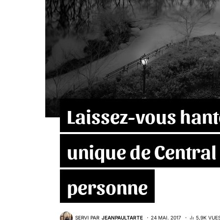
Laissez-vous hante
unique de Central 
personne
SERVI PAR
JEANPAULTARTE
24 MAI. 2017
5,9K VUE