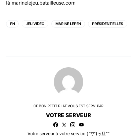
là
marinelejeu.batailleuse.com
FN
JEU VIDEO
MARINE LEPEN
PRÉSIDENTIELLES
CE BON PETIT PLAT VOUS EST SERVI PAR
VOTRE SERVEUR
Votre serveur à votre service ( ˘▽˘)っ旦””