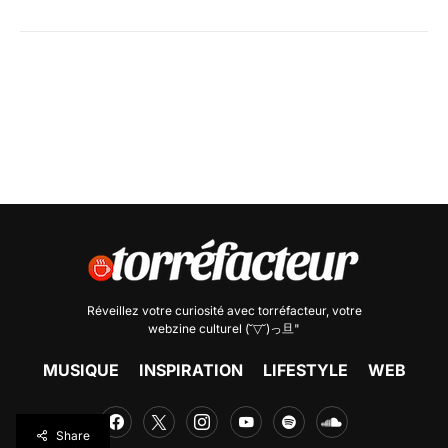
Réveillez votre curiosité avec
torréfacteur
, votre
webzine culturel (˘▽˘)っ旦"
MUSIQUE
INSPIRATION
LIFESTYLE
WEB
Share