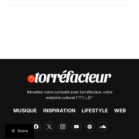
Réveillez votre curiosité avec
torréfacteur
, votre
webzine culturel (˘▽˘)っ旦"
MUSIQUE
INSPIRATION
LIFESTYLE
WEB
Share