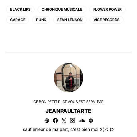
BLACK LIPS
CHRONIQUE MUSICALE
FLOWER POWER
GARAGE
PUNK
SEAN LENNON
VICE RECORDS
CE BON PETIT PLAT VOUS EST SERVI PAR
JEANPAULTARTE
sauf erreur de ma part, c'est bien moi ᕕ( ᐛ )ᕗ