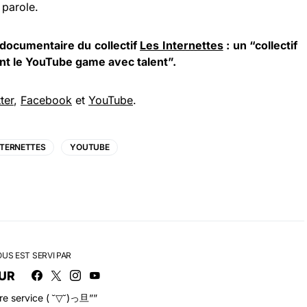
 parole.
 documentaire du collectif
Les Internettes
: un “collectif
nt le YouTube game avec talent”.
ter
,
Facebook
et
YouTube
.
NTERNETTES
YOUTUBE
OUS EST SERVI PAR
UR
tre service ( ˘▽˘)っ旦””