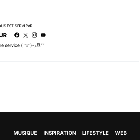
OUS EST SERVI PAR
UR
tre service ( ˘▽˘)っ旦””
MUSIQUE
INSPIRATION
LIFESTYLE
WEB