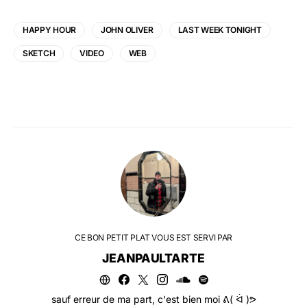
HAPPY HOUR
JOHN OLIVER
LAST WEEK TONIGHT
SKETCH
VIDEO
WEB
CE BON PETIT PLAT VOUS EST SERVI PAR
JEANPAULTARTE
sauf erreur de ma part, c'est bien moi ᕕ( ᐛ )ᕗ