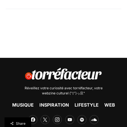
Réveillez votre curiosité avec
torréfacteur
, votre
webzine culturel (˘▽˘)っ旦"
MUSIQUE
INSPIRATION
LIFESTYLE
WEB
Share