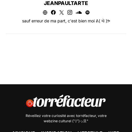
JEANPAULTARTE
sauf erreur de ma part, c'est bien moi ᕕ( ᐛ )ᕗ
Réveillez votre curiosité avec
torréfacteur
, votre
webzine culturel (˘▽˘)っ旦"