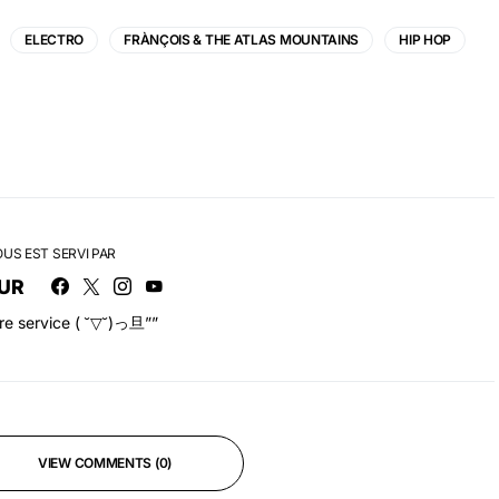
ELECTRO
FRÀNÇOIS & THE ATLAS MOUNTAINS
HIP HOP
OUS EST SERVI PAR
UR
tre service ( ˘▽˘)っ旦””
VIEW COMMENTS (0)