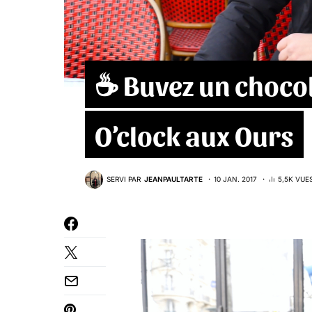
☕ Buvez un chocol
O’clock aux Ours
SERVI PAR
JEANPAULTARTE
10 JAN. 2017
5,5K VUE