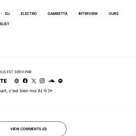
DJ
ELECTRO
GAMBETTA
INTERVIEW
OURS
BLIST
OUS EST SERVI PAR
RTE
art, c'est bien moi ᕕ( ᐛ )ᕗ
VIEW COMMENTS (0)