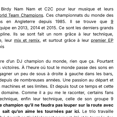
t Birdy Nam Nam et C2C pour leur musique et leurs
rld Team Champions
. Ces championnats du monde des
ns en Angleterre depuis 1985. Il se trouve que
9
équipe en 2013, 2014 et 2015. Ce sont les derniers grands
pline. Ils se sont fait un nom grâce à leur technique,
e, leur
mix et remix
, et surtout grâce à leur
premier EP
ois
ntre d’un DJ champion du monde, rien que ça. Pourtant
 victoires. À l’heure où tout le monde passe des sons en
gagner un peu de sous à droite à gauche dans les bars,
r depuis de nombreuses années. Une passion au départ et
s machines et ses limites. Et depuis tout ce temps et cette
n domaine. Comme il a pu me le raconter, certains fans
echnique, enfin leur technique, celle de son groupe 9
 champion qu’il ne faudra pas louper sur la route avec
 sait qu’on aime les tournées par ici.
Le trio travaille