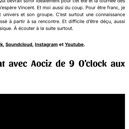
ui devrait sortir idéalement pour cet été et la tournée des
qu’espère Vincent. Et moi aussi du coup. Pour être franc, je
t univers et son groupe. C’est surtout une connaissance
é à partir à sa rencontre. Et difficile d’être déçu, aussi
que. À écouter à la suite surtout.
ok
,
Soundcloud
,
Instagram
et
Youtube
.
t avec Aociz de 9 O’clock aux