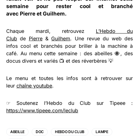
semaine pour rester cool et branché
avec
Pierre
et
Guilhem
.
Chaque mardi, retrouvez
L’Hebdo du
Club
de
Pierre
&
Guilhem
. Une revue du web des
infos cool et branchés pour briller à la machine à
café. Au menu cette semaine : des abeilles 🐝, des
docus divers et variés 📺 et des réverbères 💡
Le menu et toutes les infos sont à retrouver sur
leur
chaîne youtube
.
☞ Soutenez l’Hebdo du Club sur Tipeee :
https://www.tipeee.com/leclub
ABEILLE
DOC
HEBDO DU CLUB
LAMPE