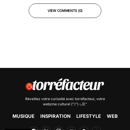
VIEW COMMENTS (0)
Réveillez votre curiosité avec
torréfacteur
, votre
webzine culturel (˘▽˘)っ旦"
MUSIQUE
INSPIRATION
LIFESTYLE
WEB