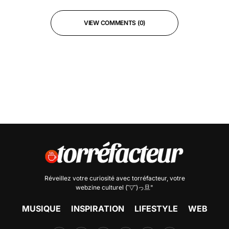
VIEW COMMENTS (0)
Réveillez votre curiosité avec
torréfacteur
, votre
webzine culturel (˘▽˘)っ旦"
MUSIQUE
INSPIRATION
LIFESTYLE
WEB