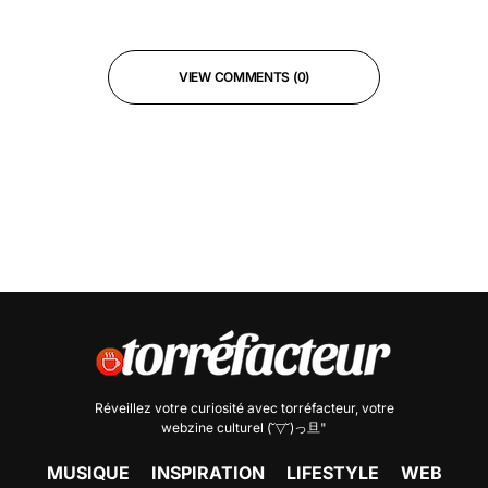
VIEW COMMENTS (0)
Réveillez votre curiosité avec
torréfacteur
, votre
webzine culturel (˘▽˘)っ旦"
MUSIQUE
INSPIRATION
LIFESTYLE
WEB