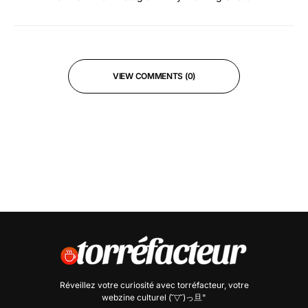
VIEW COMMENTS (0)
Réveillez votre curiosité avec
torréfacteur
, votre
webzine culturel (˘▽˘)っ旦"