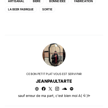
ARTISANAL
BIÈRE
BONNE IDÉE
FABRICATION
LA BEER FABRIQUE
SORTIE
CE BON PETIT PLAT VOUS EST SERVI PAR
JEANPAULTARTE
sauf erreur de ma part, c'est bien moi ᕕ( ᐛ )ᕗ