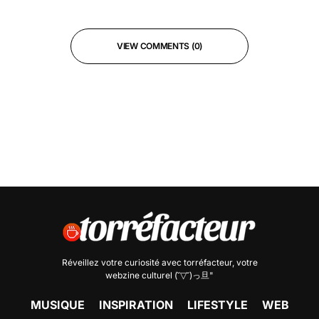
VIEW COMMENTS (0)
Réveillez votre curiosité avec
torréfacteur
, votre
webzine culturel (˘▽˘)っ旦"
MUSIQUE
INSPIRATION
LIFESTYLE
WEB