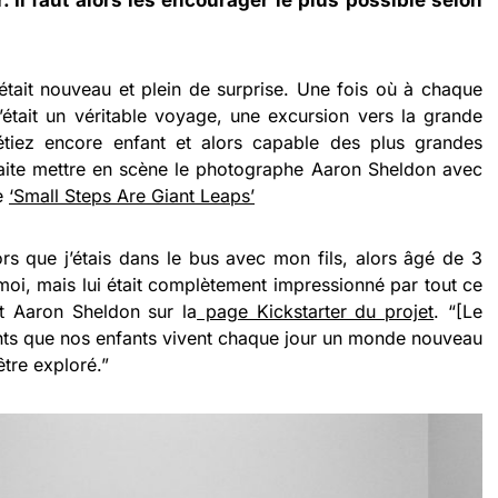
. Il faut alors les encourager le plus possible selon
 était nouveau et plein de surprise. Une fois où à chaque
’était un véritable voyage, une excursion vers la grande
tiez encore enfant et alors capable des plus grandes
aite mettre en scène le photographe Aaron Sheldon avec
ie
‘Small Steps Are Giant Leaps’
ors que j’étais dans le bus avec mon fils, alors âgé de 3
moi, mais lui était complètement impressionné par tout ce
rit Aaron Sheldon sur la
page Kickstarter du projet
. “[Le
ents que nos enfants vivent chaque jour un monde nouveau
être exploré.”