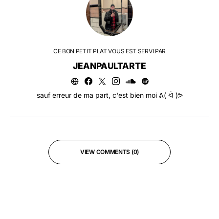
CE BON PETIT PLAT VOUS EST SERVI PAR
JEANPAULTARTE
sauf erreur de ma part, c'est bien moi ᕕ( ᐛ )ᕗ
VIEW COMMENTS (0)