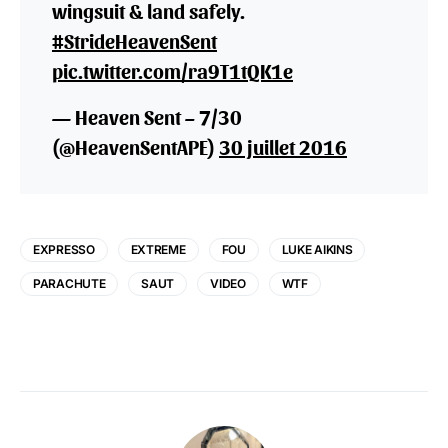
wingsuit & land safely.
#StrideHeavenSent
pic.twitter.com/ra9T1tQK1e
— Heaven Sent – 7/30
(@HeavenSentAPE)
30 juillet 2016
EXPRESSO
EXTREME
FOU
LUKE AIKINS
PARACHUTE
SAUT
VIDEO
WTF