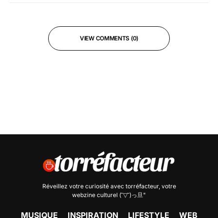
VIEW COMMENTS (0)
Réveillez votre curiosité avec
torréfacteur
, votre
webzine culturel (˘▽˘)っ旦"
MUSIQUE
INSPIRATION
LIFESTYLE
WEB