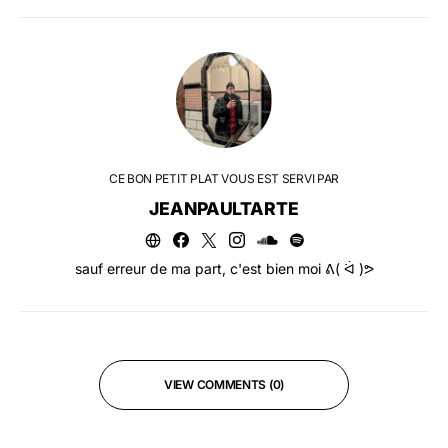
CE BON PETIT PLAT VOUS EST SERVI PAR
JEANPAULTARTE
sauf erreur de ma part, c'est bien moi ᕕ( ᐛ )ᕗ
VIEW COMMENTS (0)